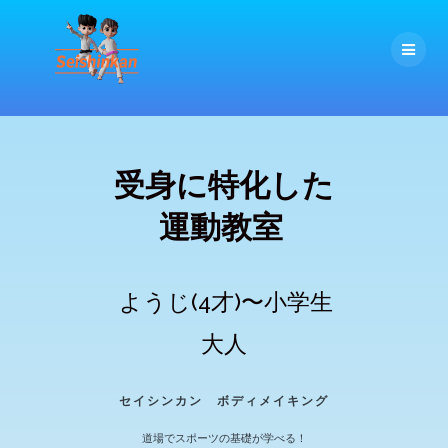
コ
ン
テ
ン
ツ
へ
ス
キ
受身に特化した
ッ
プ
運動教室
ようじ(4才)〜小学生
大人
セイシンカン ボディメイキング
道場でスポーツの基礎が学べる！